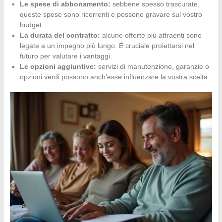
Le spese di abbonamento:
sebbene spesso trascurate,
queste spese sono ricorrenti e possono gravare sul vostro
budget.
La durata del contratto:
alcune offerte più attraenti sono
legate a un impegno più lungo. È cruciale proiettarsi nel
futuro per valutare i vantaggi.
Le opzioni aggiuntive:
servizi di manutenzione, garanzie o
opzioni verdi possono anch’esse influenzare la vostra scelta.