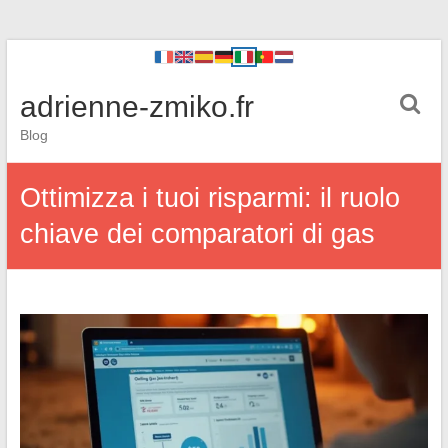
adrienne-zmiko.fr
Blog
Ottimizza i tuoi risparmi: il ruolo
chiave dei comparatori di gas