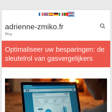
adrienne-zmiko.fr
Blog
Optimaliseer uw besparingen: de
sleutelrol van gasvergelijkers