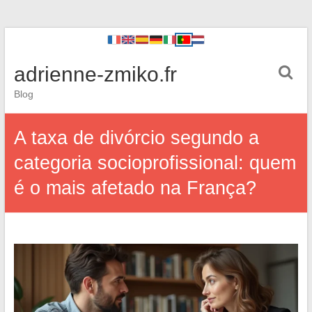
adrienne-zmiko.fr
Blog
A taxa de divórcio segundo a
categoria socioprofissional: quem
é o mais afetado na França?