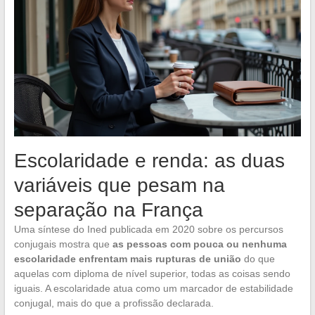
Escolaridade e renda: as duas
variáveis que pesam na
separação na França
Uma síntese do Ined publicada em 2020 sobre os percursos
conjugais mostra que
as pessoas com pouca ou nenhuma
escolaridade enfrentam mais rupturas de união
do que
aquelas com diploma de nível superior, todas as coisas sendo
iguais. A escolaridade atua como um marcador de estabilidade
conjugal, mais do que a profissão declarada.