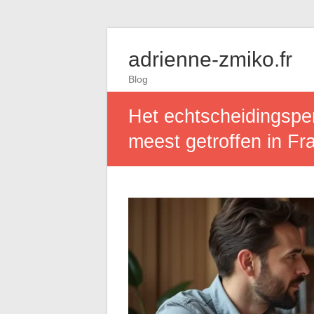
adrienne-zmiko.fr
Blog
Het echtscheidingsper
meest getroffen in Fra