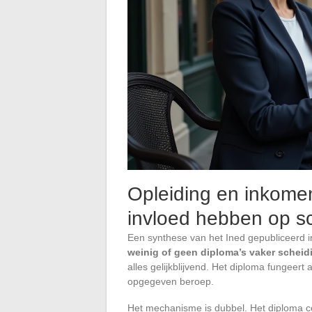
Opleiding en inkomen
invloed hebben op sc
Een synthese van het Ined gepubliceerd i
weinig of geen diploma’s vaker sche
alles gelijkblijvend. Het diploma fungeert 
opgegeven beroep.
Het mechanisme is dubbel. Het diploma co