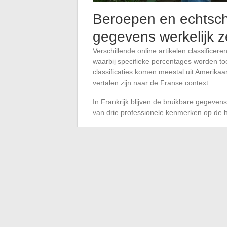
Beroepen en echtsch
gegevens werkelijk 
Verschillende online artikelen classifice
waarbij specifieke percentages worden t
classificaties komen meestal uit Amerikaan
vertalen zijn naar de Franse context.
In Frankrijk blijven de bruikbare gegeven
van drie professionele kenmerken op de huw
De regelmaat van de werktijden: post
het paar
Geografische mobiliteit: frequente mut
Het niveau van de beloning:
een laag 
scheiding
Een echtscheidingspercentage toewijzen a
anekdotisch dan statistisch. De waargen
verschillen in inkomen en arbeidsomstan