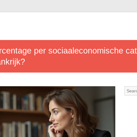
centage per sociaaleconomische cate
nkrijk?