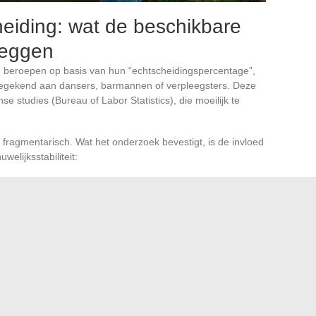
eiding: wat de beschikbare
zeggen
ren beroepen op basis van hun “echtscheidingspercentage”,
oegekend aan dansers, barmannen of verpleegsters. Deze
se studies (Bureau of Labor Statistics), die moeilijk te
s fragmentarisch. Wat het onderzoek bevestigt, is de invloed
elijksstabiliteit:
- of seizoensgebonden beroepen verzwakken het leven van
aties of lange reizen creëren afstand
salaris blijft de meest robuuste voorspeller van
an een specifiek beroep (gendarme, leraar, boer) is meer
omen verschillen tussen beroepen weerspiegelen vooral
digheden.