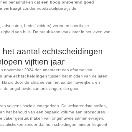
Ined benadrukken dat
een hoog onroerend goed
n vertraagt
zonder noodzakelijkerwijs de
advocaten, bedrijfsleiders) vertonen specifieke
gheid van huis. De breuk komt vaak later in het leven van
 het aantal echtscheidingen
elopen vijftien jaar
e van november 2024 documenteert een afname van
 volume echtscheidingen
tussen het midden van de jaren
rklaard door de afname van het aantal huwelijken, en
 en de ongehuwde samenlevingen, die geen
een volgens sociale categorieën. De welvarendste stellen,
 aan het behoud van een bepaald volume aan procedures.
, die vaker gebruik maken van ongehuwde samenlevingen,
ngsstatistieken zonder dat hun scheidingen minder frequent