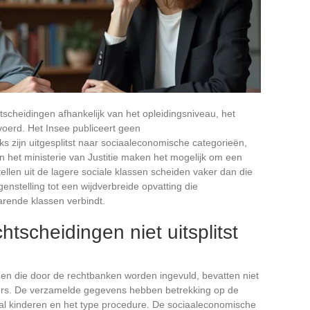
htscheidingen afhankelijk van het opleidingsniveau, het
voerd. Het Insee publiceert geen
s zijn uitgesplitst naar sociaaleconomische categorieën,
n het ministerie van Justitie maken het mogelijk om een
tellen uit de lagere sociale klassen scheiden vaker dan die
genstelling tot een wijdverbreide opvatting die
arende klassen verbindt.
tscheidingen niet uitsplitst
ngen die door de rechtbanken worden ingevuld, bevatten niet
ers. De verzamelde gegevens hebben betrekking op de
antal kinderen en het type procedure. De sociaaleconomische