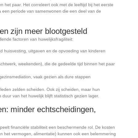
het paar. Het correleert ook met de leeftijd bij het eerste
 na een periode van samenwonen die een deel van de
en zijn meer blootgesteld
nde factoren van huwelijksfragiliteit:
nd huisvesting, uitgaven en de opvoeding van kinderen
achtwerk, weekenden), die de gedeelde tijd binnen het paar
 gezinsmediation, vaak gezien als dure stappen
leden zelden scheiden. Ook zij scheiden, maar hun
uur van het huwelijk blijft statistisch gezien lager.
en: minder echtscheidingen,
peelt financiële stabiliteit een beschermende rol. De kosten
van het vermogen, alimentatie) kunnen ook een belemmering