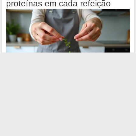
proteínas em cada refeição
As proteínas são o macronutriente mais saciante. Integrá-las
em cada refeição, incluindo no café da manhã, limita as
vontades de meio da manhã.
Café da manhã: ovos, queijo cottage, ou torrada de pão
integral com manteiga de amendoim