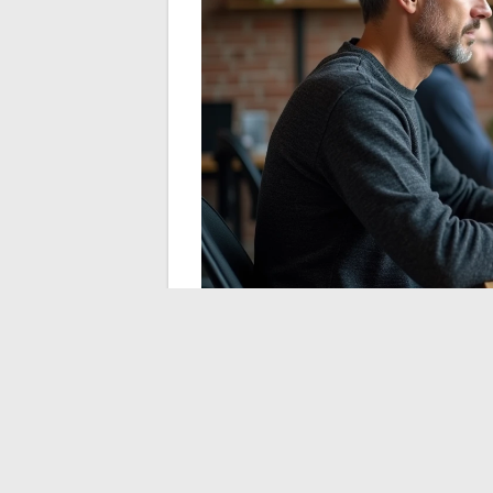
Le sfide di Adivak 202
contenuti artificiali
Il marketing digitale nel 2026 attraversa u
generati da intelligenza artificiale, spesso