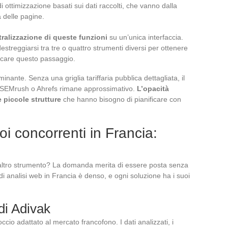
ttimizzazione basati sui dati raccolti, che vanno dalla
a delle pagine.
tralizzazione di queste funzioni
su un’unica interfaccia.
treggiarsi tra tre o quattro strumenti diversi per ottenere
ificare questo passaggio.
minante. Senza una griglia tariffaria pubblica dettagliata, il
e SEMrush o Ahrefs rimane approssimativo.
L’opacità
e piccole strutture
che hanno bisogno di pianificare con
oi concorrenti in Francia:
 altro strumento? La domanda merita di essere posta senza
 di analisi web in Francia è denso, e ogni soluzione ha i suoi
di Adivak
cio adattato al mercato francofono. I dati analizzati, i