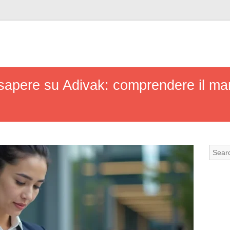
 sapere su Adivak: comprendere il mar