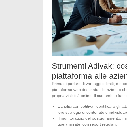
Strumenti Adivak: cos
piattaforma alle azie
Prima di parlare di vantaggi o limiti, è n
piattaforma web destinata alle aziende che
propria visibilità online. Il suo ambito funz
L’analisi competitiva: identificare gli a
loro strategia di contenuto e individuare
Il monitoraggio del posizionamento: mis
query mirate, con report regolari.