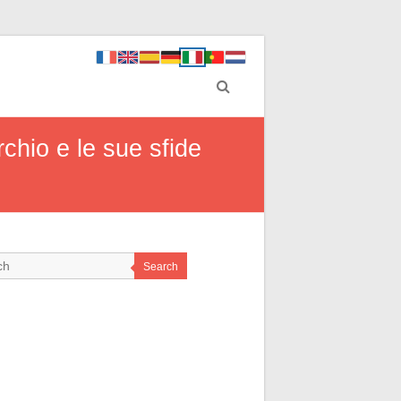
chio e le sue sfide
Search