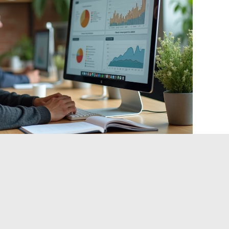
6: autenticità e lotta contro i
na crisi di qualità. La produzione massiccia di contenuti
 definiti “slop”, spinge gli utenti a richiedere maggiore