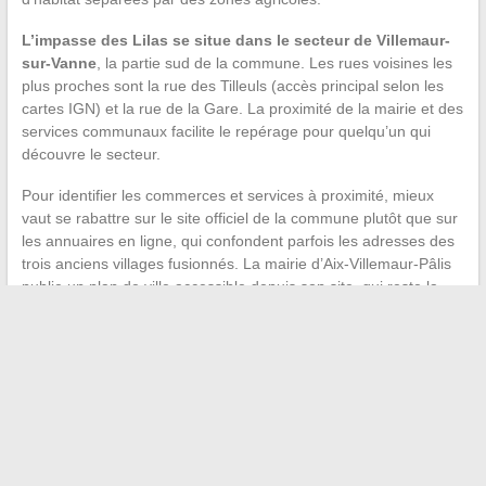
L’impasse des Lilas se situe dans le secteur de Villemaur-
sur-Vanne
, la partie sud de la commune. Les rues voisines les
plus proches sont la rue des Tilleuls (accès principal selon les
cartes IGN) et la rue de la Gare. La proximité de la mairie et des
services communaux facilite le repérage pour quelqu’un qui
découvre le secteur.
Pour identifier les commerces et services à proximité, mieux
vaut se rabattre sur le site officiel de la commune plutôt que sur
les annuaires en ligne, qui confondent parfois les adresses des
trois anciens villages fusionnés. La mairie d’Aix-Villemaur-Pâlis
publie un plan de ville accessible depuis son site, qui reste la
référence la plus à jour pour situer chaque voie.
Retenir une chose : quand un GPS hésite entre deux rues pour
accéder à une impasse, c’est rarement un bug logiciel grave.
C’est le signe que
la base de données d’adresses de la
commune n’est pas encore parfaitement synchronisée
avec
tous les fournisseurs de cartographie. La rue des Tilleuls reste
le point de repère le plus sûr pour rejoindre l’impasse des Lilas