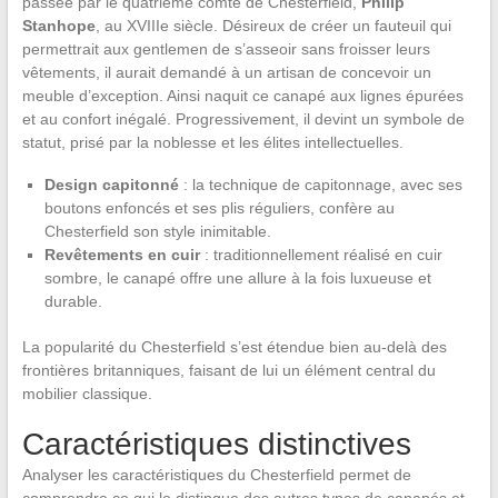
passée par le quatrième comte de Chesterfield,
Philip
Stanhope
, au XVIIIe siècle. Désireux de créer un fauteuil qui
permettrait aux gentlemen de s’asseoir sans froisser leurs
vêtements, il aurait demandé à un artisan de concevoir un
meuble d’exception. Ainsi naquit ce canapé aux lignes épurées
et au confort inégalé. Progressivement, il devint un symbole de
statut, prisé par la noblesse et les élites intellectuelles.
Design capitonné
: la technique de capitonnage, avec ses
boutons enfoncés et ses plis réguliers, confère au
Chesterfield son style inimitable.
Revêtements en cuir
: traditionnellement réalisé en cuir
sombre, le canapé offre une allure à la fois luxueuse et
durable.
La popularité du Chesterfield s’est étendue bien au-delà des
frontières britanniques, faisant de lui un élément central du
mobilier classique.
Caractéristiques distinctives
Analyser les caractéristiques du Chesterfield permet de
comprendre ce qui le distingue des autres types de canapés et