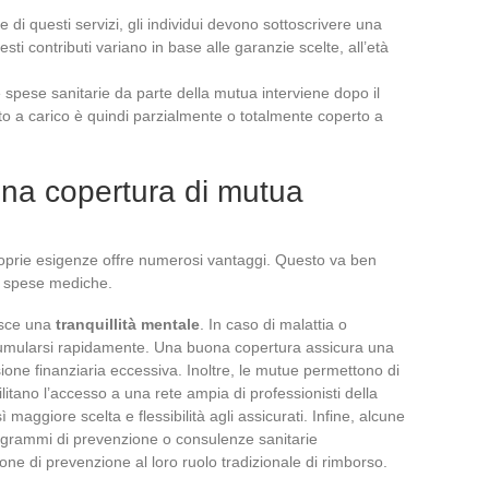
 di questi servizi, gli individui devono sottoscrivere una
sti contributi variano in base alle garanzie scelte, all’età
e spese sanitarie da parte della mutua interviene dopo il
sto a carico è quindi parzialmente o totalmente coperto a
ona copertura di mutua
oprie esigenze offre numerosi vantaggi. Questo va ben
le spese mediche.
isce una
tranquillità mentale
. In caso di malattia o
umularsi rapidamente. Una buona copertura assicura una
ione finanziaria eccessiva. Inoltre, le mutue permettono di
ilitano l’accesso a una rete ampia di professionisti della
ì maggiore scelta e flessibilità agli assicurati. Infine, alcune
rogrammi di prevenzione o consulenze sanitarie
e di prevenzione al loro ruolo tradizionale di rimborso.