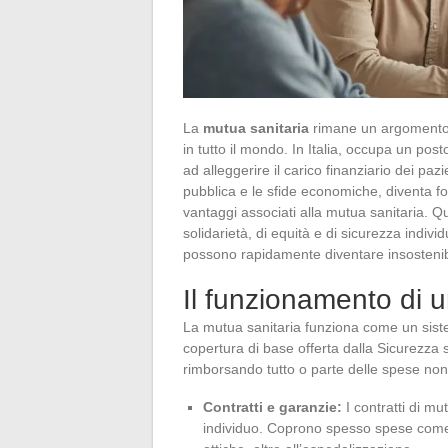
La
mutua sanitaria
rimane un argomento 
in tutto il mondo. In Italia, occupa un post
ad alleggerire il carico finanziario dei paz
pubblica e le sfide economiche, diventa f
vantaggi associati alla mutua sanitaria. 
solidarietà, di equità e di sicurezza indi
possono rapidamente diventare insostenibi
Il funzionamento di 
La mutua sanitaria funziona come un sist
copertura di base offerta dalla Sicurezza s
rimborsando tutto o parte delle spese non 
Contratti e garanzie:
I contratti di mu
individuo. Coprono spesso spese come l