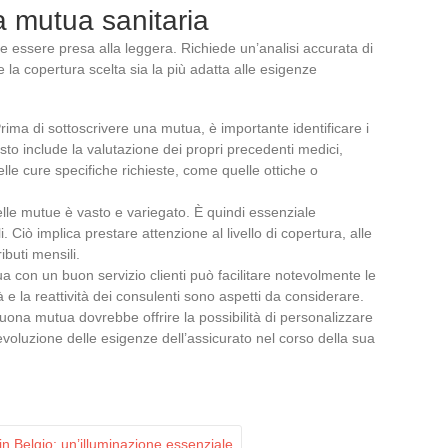
na mutua sanitaria
 essere presa alla leggera. Richiede un’analisi accurata di
he la copertura scelta sia la più adatta alle esigenze
rima di sottoscrivere una mutua, è importante identificare i
sto include la valutazione dei propri precedenti medici,
lle cure specifiche richieste, come quelle ottiche o
lle mutue è vasto e variegato. È quindi essenziale
i. Ciò implica prestare attenzione al livello di copertura, alle
ibuti mensili.
 con un buon servizio clienti può facilitare notevolmente le
à e la reattività dei consulenti sono aspetti da considerare.
ona mutua dovrebbe offrire la possibilità di personalizzare
evoluzione delle esigenze dell’assicurato nel corso della sua
in Belgio: un’illuminazione essenziale