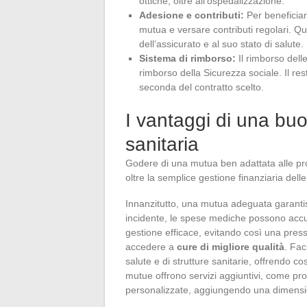
ottiche, oltre all’ospedalizzazione.
Adesione e contributi:
Per beneficiare
mutua e versare contributi regolari. Que
dell’assicurato e al suo stato di salute.
Sistema di rimborso:
Il rimborso dell
rimborso della Sicurezza sociale. Il re
seconda del contratto scelto.
I vantaggi di una bu
sanitaria
Godere di una mutua ben adattata alle pr
oltre la semplice gestione finanziaria del
Innanzitutto, una mutua adeguata garant
incidente, le spese mediche possono acc
gestione efficace, evitando così una press
accedere a
cure di migliore qualità
. Fac
salute e di strutture sanitarie, offrendo cos
mutue offrono servizi aggiuntivi, come p
personalizzate, aggiungendo una dimension