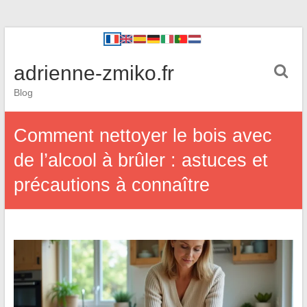
adrienne-zmiko.fr
Blog
Comment nettoyer le bois avec
de l’alcool à brûler : astuces et
précautions à connaître